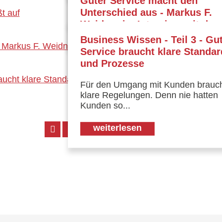
Guter Service macht den
Qualitätsmanagement
umgehen. Nur so...
weiterlesen
Unterschied aus - Markus F.
Weidner im Interview mit de
Je größter ein Unternehmen ist, des
weiterlesen
komplexer sind die Arbeitsabläufe...
WirtschaftsBlatt Österreich
Business Wissen - Teil 3 - Gu
Service braucht klare Standar
weiterlesen
Der Buchautor Markus F. Weidner i
und Prozesse
Gespräch über die oft fehlende
Servicekultur...
Für den Umgang mit Kunden brauch
klare Regelungen. Denn nie hatten
weiterlesen
Kunden so...
Seite 9 von 11.
weiterlesen
....
1
8
9
10
11