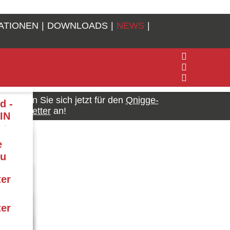
ATIONEN
DOWNLOADS
NEWS
Melden Sie sich jetzt für den
Qnigge-
d -
Newsletter
an!
IN
st
e
zu
er
ter
ter
it