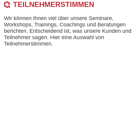
TEILNEHMERSTIMMEN
Wir können Ihnen viel über unsere Seminare,
Workshops, Trainings, Coachings und Beratungen
berichten. Entscheidend ist, was unsere Kunden und
Teilnehmer sagen. Hier eine Auswahl von
Teilnehmerstimmen.
Eins der besten Trainings, die man
als Führungskraft besuchen kann,
um zu reflektieren und dazu zu
lernen! Danke!!!
Marc Rohe, stv. Geschäftsführer
und Leiter Projekte & Entwicklung
ATLANTIC Hotels Management
GmbH