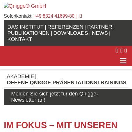
Sofortkontakt:
+49 8324 41699-80
DAS INSTITUT
REFERENZEN
PARTNER
PUBLIKATIONEN
DOWNLOADS
NEWS
KONTAKT
AKADEMIE
OFFENE QNIGGE PRÄSENTATIONSTRAININGS
Melden Sie sich jetzt für den
Qnigge-
Newsletter
an!
IM FOKUS – MIT UNSEREN