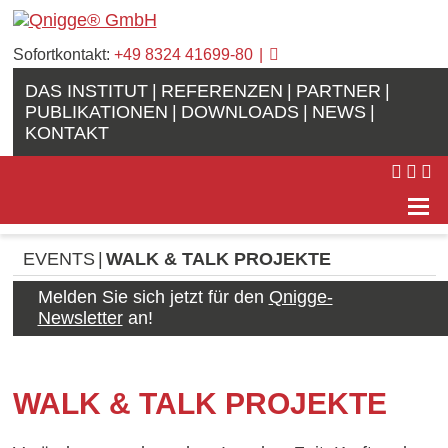
Sofortkontakt:
+49 8324 41699-80
DAS INSTITUT
REFERENZEN
PARTNER
PUBLIKATIONEN
DOWNLOADS
NEWS
KONTAKT
EVENTS
WALK & TALK PROJEKTE
Melden Sie sich jetzt für den
Qnigge-
Newsletter
an!
WALK & TALK PROJEKTE