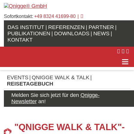
Sofortkontakt:
+49 8324 41699-80
DAS INSTITUT
REFERENZEN
PARTNER
PUBLIKATIONEN
DOWNLOADS
NEWS
KONTAKT
EVENTS
QNIGGE WALK & TALK
REISETAGEBUCH
Melden Sie sich jetzt für den
Qnigge-
Newsletter
an!
"QNIGGE WALK & TALK"-