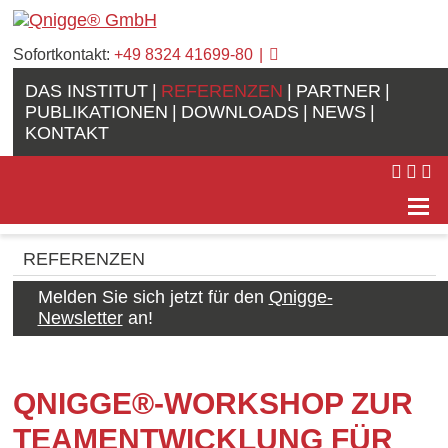
Sofortkontakt:
+49 8324 41699-80
DAS INSTITUT
REFERENZEN
PARTNER
PUBLIKATIONEN
DOWNLOADS
NEWS
KONTAKT
REFERENZEN
Melden Sie sich jetzt für den
Qnigge-
Newsletter
an!
QNIGGE®-WORKSHOP ZUR
TEAMENTWICKLUNG FÜR