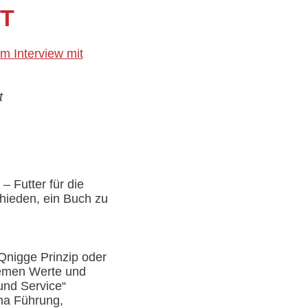
IT
it
 Futter für die
chieden, ein Buch zu
Qnigge Prinzip oder
hemen Werte und
nd Service“
ema Führung,