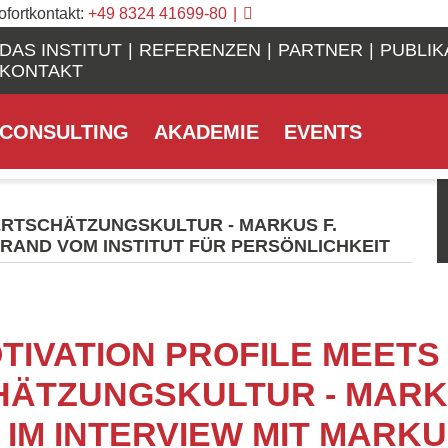
ofortkontakt:
+49 8324 41699-80
DAS INSTITUT
REFERENZEN
PARTNER
PUBLIK
KONTAKT
CONSULTING
AKADEMIE
EVENTS
ERTSCHÄTZUNGSKULTUR - MARKUS F.
BRAND VOM INSTITUT FÜR PERSÖNLICHKEIT
TIVATION PROFILE MEETS
ÄTZUNGSKULTUR - MARKU
 IM INTERVIEW MIT MARK