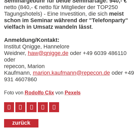
Seminargebühr für beide Seminartage:
940,- €
netto (840,- € netto für Mitglieder der TOP250
Tagungshotels) - Eine Investition, die sich
meist
schon im Seminar während der "Telefonparty"
vielfach in Umsatz wandeln lässt
.
Anmeldung/Kontakt:
Institut Qnigge, Hannelore
Weidner,
haw@qnigge.de
oder +49 6039 486110
oder
repecon, Marion
Kaufmann,
marion.kaufmann@repecon.de
oder +49
931 4607860
Foto von
Rodolfo Clix
von
Pexels
zurück