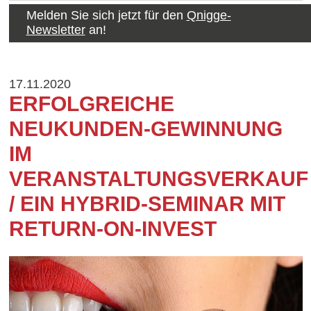
Melden Sie sich jetzt für den
Qnigge-
Newsletter
an!
17.11.2020
ERFOLGREICHE
NEUKUNDEN-GEWINNUNG
IM
VERANSTALTUNGSVERKAUF
/ EIN HYBRID-SEMINAR MIT
RETURN-ON-INVEST